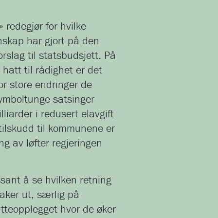
 redegjør for hvilke
skap har gjort på den
rslag til statsbudsjett. På
hatt til rådighet er det
or store endringer de
symboltunge satsinger
illiarder i redusert elavgift
t tilskudd til kommunene er
g av løfter regjeringen
ssant å se hvilken retning
aker ut, særlig på
katteopplegget hvor de øker