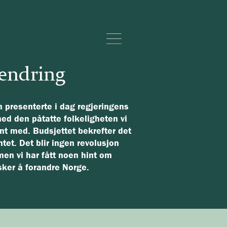
 endring
 presenterte i dag
regjeringens
d den påtatte folkeligheten vi
vant med. Budsjettet bekrefter det
tet. Det blir ingen revolusjon
men vi har fått noen hint om
sker å forandre Norge.