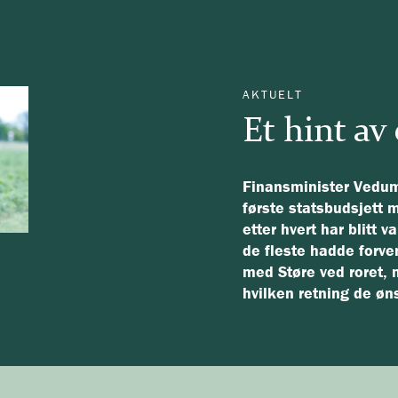
AKTUELT
Et hint av
Finansminister Vedum
første statsbudsjett
me
etter hvert har blitt 
de fleste hadde forven
med Støre ved roret, 
hvilken retning de øn