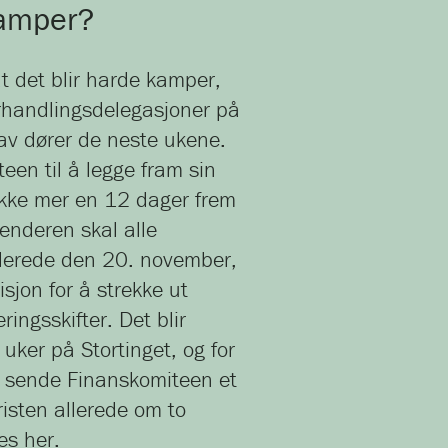
kamper?
at det blir harde kamper,
rhandlingsdelegasjoner på
 av dører de neste ukene.
teen til å legge fram sin
g ikke mer en 12 dager frem
alenderen skal alle
lerede den 20. november,
sjon for å strekke ut
ringsskifter. Det blir
uker på Stortinget, og for
 sende Finanskomiteen et
 fristen allerede om to
res
her
.