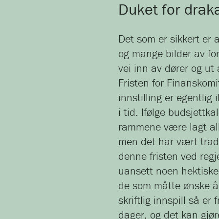
Duket for dra
Det som er sikkert er 
og mange bilder av fo
vei inn av dører og ut
Fristen for Finanskomi
innstilling er egentli
i tid. Ifølge budsjettk
rammene være lagt al
men det har vært tradi
denne fristen ved regje
uansett noen hektiske 
de som måtte ønske å
skriftlig innspill så er
dager, og det kan gjø