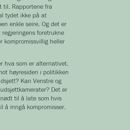
t til. Rapportene fra
l tydet ikke på at
oen enkle seire. Og det er
t regjeringens foretrukne
r kompromissvillig heller
r hva som er alternativet.
ot høyresiden i politikken
budsjett? Kan Venstre og
budsjettkamerater? Det er
 nødt til å late som hvis
til å inngå kompromisser.