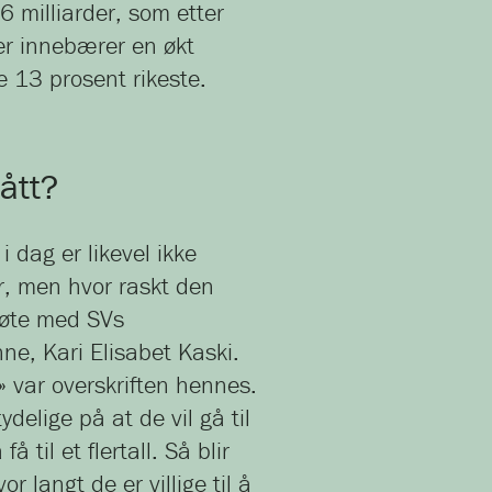
6 milliarder, som etter
r innebærer en økt
e 13 prosent rikeste.
ått?
 dag er likevel ikke
r, men hvor raskt den
møte med SVs
nne, Kari Elisabet Kaski.
t» var overskriften hennes.
delige på at de vil gå til
få til et flertall. Så blir
 langt de er villige til å