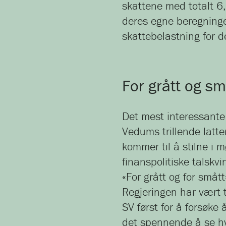
skattene med totalt 6,
deres egne beregninge
skattebelastning for d
For grått og sm
Det mest interessante i
Vedums trillende latte
kommer til å stilne i 
finanspolitiske talskvi
«For grått og for småt
Regjeringen har vært ty
SV først for å forsøke å 
det spennende å se hvor